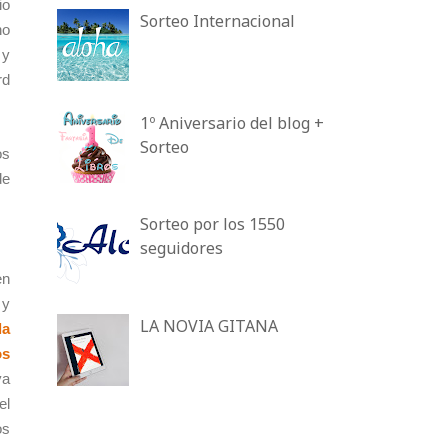
io
Sorteo Internacional
no
 y
rd
1º Aniversario del blog +
Sorteo
os
de
Sorteo por los 1550
seguidores
en
 y
LA NOVIA GITANA
a
os
ya
el
os