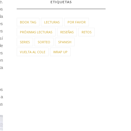
e.
ETIQUETAS
s
la
BOOK TAG
LECTURAS
POR FAVOR
es
es
PRÓXIMAS LECTURAS
RESEÑAS
RETOS
sí
SERIES
SORTEO
SPANISH
de
VUELTA AL COLE
WRAP UP
es
en
ta
os
 a
as