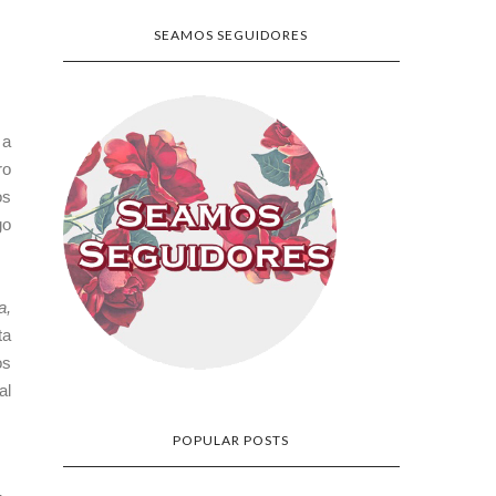
SEAMOS SEGUIDORES
 a
ro
os
go
a,
ta
os
al
POPULAR POSTS