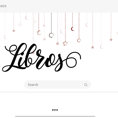
ADS
♥♥♥