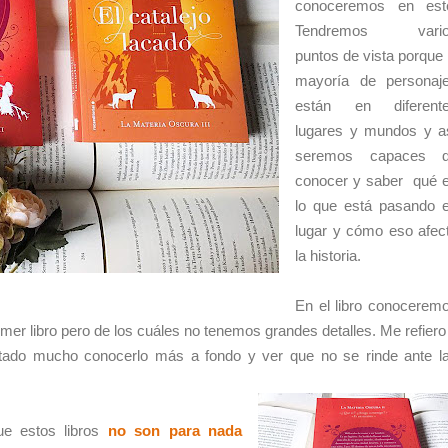
conoceremos en est
Tendremos vario
puntos de vista porque 
mayoría de personaj
están en diferent
lugares y mundos y a
seremos capaces 
conocer y saber qué 
lo que está pasando 
lugar y cómo eso afec
la historia.
En el libro conocerem
mer libro pero de los cuáles no tenemos grandes detalles. Me refiero
stado mucho conocerlo más a fondo y ver que no se rinde ante l
e estos libros
no son para nada