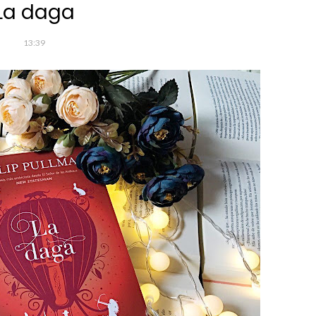
La daga
13:39