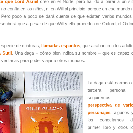
e que Lord Asriel
creó en el Norte, pero ha ido a parar a un sit
 no confía en los niños, ni en Will al principio, porque en ese mundo 
. Pero poco a poco se dará cuenta de que existen varios mundos
scubrirá que a pesar de que Will y ella proceden de Oxford, el Oxfo
especie de criaturas,
llamadas espantos
, que acaban con los adult
 Sutil
. Una daga – cómo bien indica su nombre – que es capaz 
ir ventanas para poder viajar a otros mundos.
La daga está narrado 
tercera persona
seguiremos
l
perspectiva de vari
personajes
, algunos 
los conocíamos d
primer libro y otros l